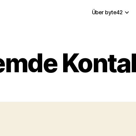
Über byte42
emde Konta