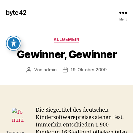
byte42
Menü
Kategorien
ALLGEMEIN
Gewinner, Gewinner
Von
admin
19. Oktober 2009
Beitragsautor
Veröffentlichungsdatum
Die Siegertitel des deutschen
Kindersoftwarepreises stehen fest.
Immerhin entschieden 1.900
Kinder in 16 Stadtbibliotheken (also
Tommi -