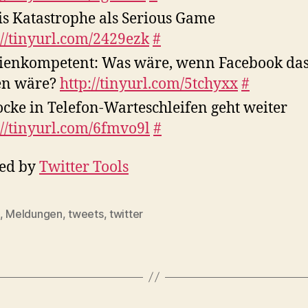
is Katastrophe als Serious Game
://tinyurl.com/2429ezk
#
enkompetent: Was wäre, wenn Facebook das
en wäre?
http://tinyurl.com/5tchyxx
#
cke in Telefon-Warteschleifen geht weiter
://tinyurl.com/6fmvo9l
#
ed by
Twitter Tools
,
Meldungen
,
tweets
,
twitter
rter