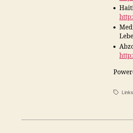
Hait
http
Medi
Leb
Abzo
http
Power
Links
Schlagwö