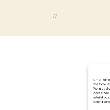
Um dir ein 
wie Cookies
Wenn du die
oder eindeu
erteilst od
beeinträcht