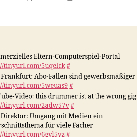
erzielles Eltern-Computerspiel-Portal
://tinyurl.com/5uqelck
#
Frankfurt: Abo-Fallen sind gewerbsmäßiger
://tinyurl.com/5weuas9
#
ube-Video: this drummer ist at the wrong gig
://tinyurl.com/2adw57v
#
Direktor: Umgang mit Medien ein
schnittsthema für viele Fächer
://tinyurl.com/6gvl5vz
#