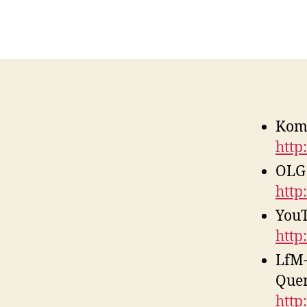
Komm
http
OLG 
http
YouT
http
LfM-
Quer
http