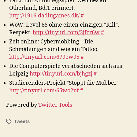
1916. Ein Antikriegsspiel, welches an
Otherland, Bd.1 erinnert.
http://1916.dadiugames.dk/
#
WoW: Level 85 ohne einen einzigen "Kill".
Respekt.
http://tinyurl.com/3jfcr6w
#
Zeit online: Cybermobbing – Die
Schmähungen sind wie ein Tattoo.
http://tinyurl.com/679ew95
#
Die Computerspiele verabschieden sich aus
Leipzig
http://tinyurl.com/bjhgzj
#
Studierenden-Projekt "Stoppt die Mobber"
http://tinyurl.com/65wo2uf
#
Powered by
Twitter Tools
tweets
Schlagwörter