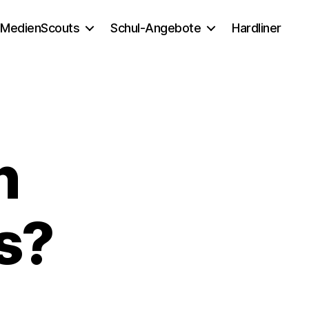
MedienScouts
Schul-Angebote
Hardliner
n
s?