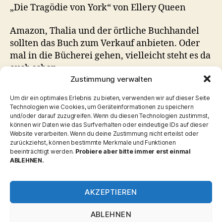
„Die Tragödie von York“ von Ellery Queen
Amazon, Thalia und der örtliche Buchhandel
sollten das Buch zum Verkauf anbieten. Oder
mal in die Bücherei gehen, vielleicht steht es da
auch schon.
Zustimmung verwalten
Bibliothek
,
Geschichten
,
Großvater
,
Japan
,
Konishi
Schlagwörter
Um dir ein optimales Erlebnis zu bieten, verwenden wir auf dieser Seite
Technologien wie Cookies, um Geräteinformationen zu speichern
und/oder darauf zuzugreifen. Wenn du diesen Technologien zustimmst,
können wir Daten wie das Surfverhalten oder eindeutige IDs auf dieser
Website verarbeiten. Wenn du deine Zustimmung nicht erteilst oder
zurückziehst, können bestimmte Merkmale und Funktionen
Kategorien
beeinträchtigt werden.
Probiere aber bitte immer erst einmal
ABLEHNEN.
Allgemein
Interaktiv
AKZEPTIEREN
ABLEHNEN