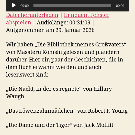
A
00:00
00:00
u
Datei herunterladen
|
In neuem Fenster
d
abspielen
|
Audiolänge: 00:31:09
|
i
Aufgenommen am 29. Januar 2026
o
-
Wir haben „Die Bibliothek meines Großvaters“
P
von Masateru Konishi gelesen und plaudern
darüber. Hier ein paar der Geschichten, die in
l
dem Buch erwähnt werden und auch
a
lesenswert sind:
y
e
„Die Nacht, in der es regnete“ von Hillary
r
Waugh
„Das Löwenzahnmädchen“ von Robert F. Young
„Die Dame und der Tiger“ von Jack Moffitt