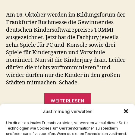
Am 16. Oktober werden im Bildungsforum der
Frankfurter Buchmesse die Gewinner des
deutschen Kindersoftwarepreises TOMMI
ausgezeichnet. Jetzt hat die Fachjury jeweils
zehn Spiele für PC und Konsole sowie drei
Spiele für Kindergarten und Vorschule
nominiert. Nun sit die Kinderjury dran. Leider
dürfen die nichts vor“tomminieren“ und
wieder dürfen nur die Kinder in den großen
Städten mitmachen. Schade.
„„Tomminierung
WEITERLESEN
stehen
Zustimmung verwalten
fest
KIndersoftwarepreis
,
Spielbesprechung
für
,
Tommi
Schlagwörter
Um dir ein optimales Erlebnis zu bieten, verwenden wir auf dieser Seite
Technologien wie Cookies, um Geräteinformationen zu speichern
Tommi
und/oder darauf zuzugreifen. Wenn du diesen Technologien zustimmst,