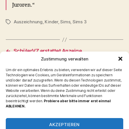
Juroren.“
Auszeichnung
,
Kinder
,
Sims
,
Sims 3
Schlagwörter
←
SchülerVZ erstattet Anzeige
Zustimmung verwalten
→
byte42-tweets in 2009-10-25
Um dir ein optimales Erlebnis zu bieten, verwenden wir auf dieser Seite
Technologien wie Cookies, um Geräteinformationen zu speichern
und/oder darauf zuzugreifen. Wenn du diesen Technologien zustimmst,
können wir Daten wie das Surfverhalten oder eindeutige IDs auf dieser
Website verarbeiten. Wenn du deine Zustimmung nicht erteilst oder
zurückziehst, können bestimmte Merkmale und Funktionen
Kategorien
beeinträchtigt werden.
Probiere aber bitte immer erst einmal
ABLEHNEN.
Allgemein
Interaktiv
AKZEPTIEREN