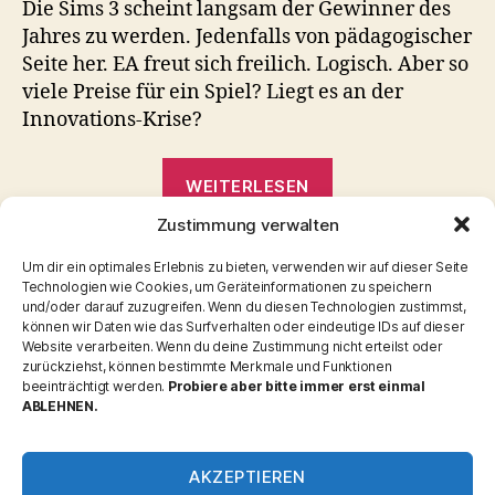
Die Sims 3 scheint langsam der Gewinner des
Jahres zu werden. Jedenfalls von pädagogischer
Seite her. EA freut sich freilich. Logisch. Aber so
viele Preise für ein Spiel? Liegt es an der
Innovations-Krise?
„Sims
WEITERLESEN
3
Zustimmung verwalten
–
Auszeichnung
,
Kinder
,
Sims
,
Sims 3
Prädikat
Schlagwörter
Um dir ein optimales Erlebnis zu bieten, verwenden wir auf dieser Seite
Technologien wie Cookies, um Geräteinformationen zu speichern
„pädagogisch
und/oder darauf zuzugreifen. Wenn du diesen Technologien zustimmst,
wertvoll““
können wir Daten wie das Surfverhalten oder eindeutige IDs auf dieser
Website verarbeiten. Wenn du deine Zustimmung nicht erteilst oder
zurückziehst, können bestimmte Merkmale und Funktionen
Kategorien
beeinträchtigt werden.
Probiere aber bitte immer erst einmal
ABLEHNEN.
Allgemein
Interaktiv
AKZEPTIEREN