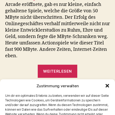
Arcade eröffnete, gab es nur kleine, einfach
gehaltene Spiele, welche die Größe von 50
MByte nicht überschritten. Der Erfolg des
Onlinegeschäftes verhalf mittlerweile nicht nur
kleine Entwicklerstudios zu Ruhm, Ehre und
Geld, sondern fegte die MByte-Schranken weg.
Heute umfassen Actionspiele wie dieser Titel
fast 900 MByte. Andere Zeiten, Internet-Zeiten
eben.
„Shadow
WEITERLESEN
Complex“
Zustimmung verwalten
Metroid
,
Shadow Complex
,
Spielbesprechung
,
Xbox
Schlagwörter
Live
Um dir ein optimales Erlebnis zu bieten, verwenden wir auf dieser Seite
Technologien wie Cookies, um Geräteinformationen zu speichern
und/oder darauf zuzugreifen. Wenn du diesen Technologien zustimmst,
können wir Daten wie das Surfverhalten oder eindeutige IDs auf dieser
Website verarbeiten. Wenn du deine Zustimmung nicht erteilst oder