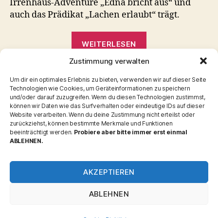
Irrenhaus-Adventure „Edna bricht aus“ und
auch das Prädikat „Lachen erlaubt“ trägt.
„Whispered
WEITERLESEN
World“
Zustimmung verwalten
Adventure
,
Spielbesprechung
,
USK
Schlagwörter
Um dir ein optimales Erlebnis zu bieten, verwenden wir auf dieser Seite
Technologien wie Cookies, um Geräteinformationen zu speichern
und/oder darauf zuzugreifen. Wenn du diesen Technologien zustimmst,
können wir Daten wie das Surfverhalten oder eindeutige IDs auf dieser
Website verarbeiten. Wenn du deine Zustimmung nicht erteilst oder
zurückziehst, können bestimmte Merkmale und Funktionen
Kategorien
beeinträchtigt werden.
Probiere aber bitte immer erst einmal
ABLEHNEN.
Allgemein
Interaktiv
AKZEPTIEREN
ABLEHNEN
© 2026
byte42
Nach oben
↑