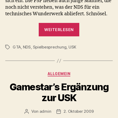
sich ein. Die PSP lieben auch junge Männer, die
noch nicht verstehen, was der NDS für ein
technisches Wunderwerk abliefert. Schnösel.
„byte42-
WEITERLESEN
Spiel
des
GTA
,
NDS
,
Spielbesprechung
,
USK
Jahres:
Schlagwörter
GTA
Chinatown
Wars“
Kategorien
ALLGEMEIN
Gamestar’s Ergänzung
zur USK
Von
admin
2. Oktober 2009
Beitragsautor
Veröffentlichungsdatum