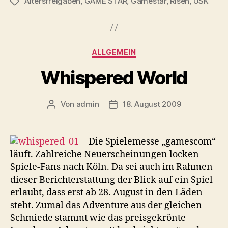
Altersfreigaben
,
GAME STAR
,
Gamestar
USK“
,
Risen
,
USK
Schlagwörter
Kategorien
ALLGEMEIN
Whispered World
Von
admin
18. August 2009
Beitragsautor
Veröffentlichungsdatum
Die Spielemesse „gamescom“
läuft. Zahlreiche Neuerscheinungen locken
Spiele-Fans nach Köln. Da sei auch im Rahmen
dieser Berichterstattung der Blick auf ein Spiel
erlaubt, dass erst ab 28. August in den Läden
steht. Zumal das Adventure aus der gleichen
Schmiede stammt wie das preisgekrönte